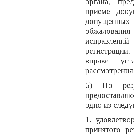
органа, пре
приеме доку
допущенны
обжалования
исправлений 
регистрации
вправе уст
рассмотрения
6) По резу
предоставля
одно из след
1. удовлетво
принятого р