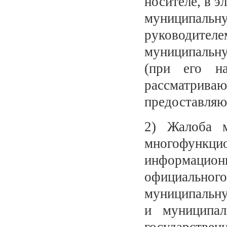
носителе, в 
муниципальн
руководит
муниципальн
(при его н
рассматриваю
предоставляю
2) Жалоба м
многофункц
информационн
официально
муниципальну
и муниципал