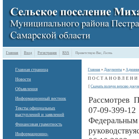
Главная
Вход
Регистрация
RSS
Приветствую Вас
,
Гость
Главная страница
Главная
»
Документы
»
Админи
П О С Т А Н О В Л Е Н И 
Новости
[
Скачать полную версию докум
Объявления
Рассмотрев 
Информационный вестник
07-09-399-1
Тексты официальных
выступлений и заявлений
Федеральным
Финансовая грамотность
руководств
Информационно-