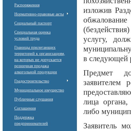
похозяйствен
Распоряжения
изложив Разд
Нормативно-правовые акты
обжалован
Социальный паспорт
(бездействия
Специальная оценка
услугу, дол
условий труда
муниципальну
Границы прилегающих
территорий к организациям,
в следующей 
на которых не допускается
розничная продажа
Предмет до
алкогольной продукции
заявителем р
Градостроительство
предоставляю
Муниципальное имущество
Публичные слушания
лица органа,
Соглашения
либо муницип
Поддержка
предпринимателей
Заявитель м