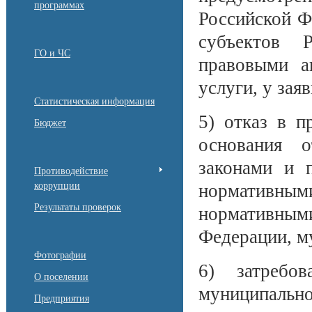
программах
Российской Ф
субъектов 
ГО и ЧС
правовыми а
услуги, у заяв
Статистическая информация
5) отказ в п
Бюджет
основания 
законами и 
Противодействие
коррупции
нормативными
Результаты проверок
нормативным
Федерации, м
Фотографии
6) затребо
О поселении
муниципаль
Предприятия