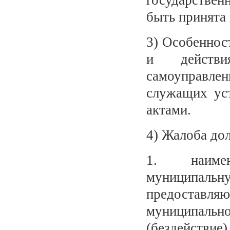
государствен
быть принята
3) Особеннос
и действи
самоуправле
служащих ус
актами.
4) Жалоба до
1. наимен
муниципальн
предоставл
муниципаль
(бездействие