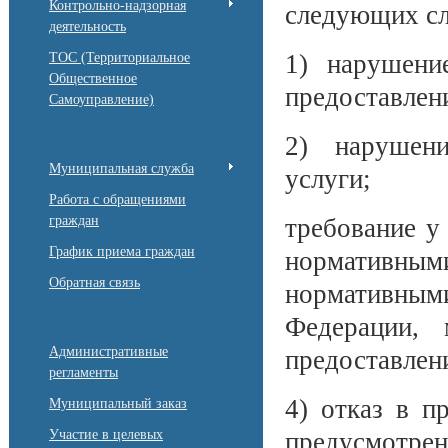
Контрольно-надзорная
следующих сл
деятельность
1) нарушени
ТОС (Территориальное
Общественное
предоставлен
Самоуправление)
2) нарушени
Муниципальная служба
услуги;
Работа с обращениями
граждан
требование у
График приема граждан
нормативными
Обратная связь
нормативным
Федерации,
Административные
предоставлен
регламенты
4) отказ в п
Муниципальный заказ
Участие в целевых
предусмотр