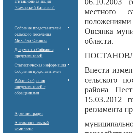
06.10.2003 
агитационная акция
"Самарский батальон"
местного с
положениями
Собрание представителей
Овсянка муни
сельского поселения
области.
Михайло-Овсянка
Документы Собрания
ПОСТАНОВ
представителей
Статистическая информация
Внести измен
Собрания представителей
сельского п
Работа Собрания
представителей с
района Пес
обращениями
15.03.2012 
регламента п
Администрация
муниципально
Антимонопольный
комплаенс