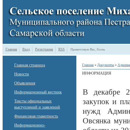
Главная
Вход
Регистрация
RSS
Приветствую Вас
,
Гость
Главная страница
Главная
»
Документы
»
Админи
ИНФОРМАЦИЯ
Новости
Объявления
В декабре 2
Информационный вестник
закупок и пл
Тексты официальных
выступлений и заявлений
нужд Админи
Финансовая грамотность
Овсянка муни
Информационно-