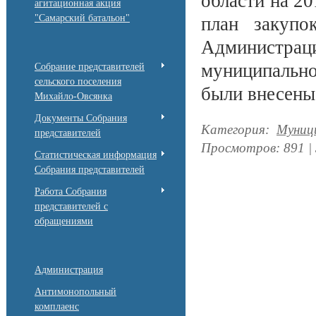
области на 20
агитационная акция
"Самарский батальон"
план закупо
Администрац
муниципально
Собрание представителей
сельского поселения
были внесены
Михайло-Овсянка
Документы Собрания
Категория
:
Муниц
представителей
Просмотров
:
891
|
Статистическая информация
Собрания представителей
Работа Собрания
представителей с
обращениями
Администрация
Антимонопольный
комплаенс