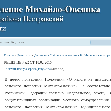
етствую Вас
,
Гость
Главная
»
Документы
»
Документы Собрания представителей
»
Муниципальные прав
РЕШЕНИЕ №22 ОТ 18.02.2016
[
Скачать полную версию документа
(310.7 Kb) ]
В целях приведения Положения «О налоге на имуществ
сельского поселения Михайло-Овсянка» в соответстви
Российской Федерации, согласно Федеральному закону 1
общих принципах организации местного самоуправления 
сельского поселения Михайло-Овсянка муниципальног