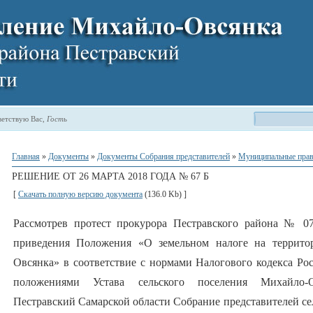
етствую Вас
,
Гость
Главная
»
Документы
»
Документы Собрания представителей
»
Муниципальные прав
РЕШЕНИЕ ОТ 26 МАРТА 2018 ГОДА № 67 Б
[
Скачать полную версию документа
(136.0 Kb) ]
Рассмотрев протест прокурора Пестравского района № 07-2
приведения Положения «О земельном налоге на территор
Овсянка» в соответствие с нормами Налогового кодекса Ро
положениями Устава сельского поселения Михайло-
Пестравский Самарской области Собрание представителей с