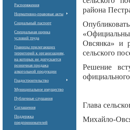
сельского п
Распоряжения
района Пестр
Нормативно-правовые акты
Опубликов
Социальный паспорт
«Официальны
Специальная оценка
условий труда
Овсянка» и р
Границы прилегающих
сельского по
территорий к организациям,
на которых не допускается
Решение вст
розничная продажа
алкогольной продукции
официального
Градостроительство
Муниципальное имущество
Публичные слушания
Глава сельско
Соглашения
Поддержка
Михайло-Овся
предпринимателей