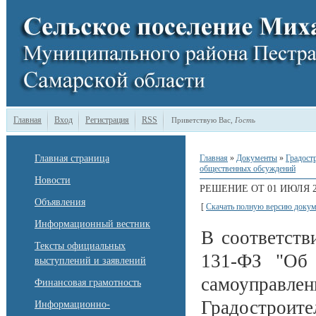
Главная
Вход
Регистрация
RSS
Приветствую Вас
,
Гость
Главная страница
Главная
»
Документы
»
Градост
общественных обсуждений
Новости
РЕШЕНИЕ ОТ 01 ИЮЛЯ 2
Объявления
[
Скачать полную версию докум
Информационный вестник
В соответств
Тексты официальных
131-ФЗ "Об 
выступлений и заявлений
самоуправ
Финансовая грамотность
Градостроит
Информационно-