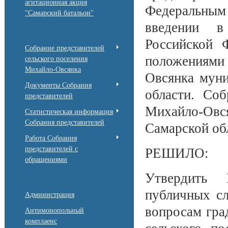
агитационная акция
Федеральны
"Самарский батальон"
введении в
Российской 
Собрание представителей
положениями
сельского поселения
Михайло-Овсянка
Овсянка муни
Документы Собрания
области. Соб
представителей
Михайло-Овс
Статистическая информация
Собрания представителей
Самарской об
Работа Собрания
представителей с
РЕШИЛО:
обращениями
Утвердить 
публичных с
Администрация
вопросам гра
Антимонопольный
комплаенс