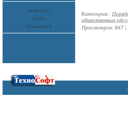
Онлайн всего:
1
Категория
:
Порядо
Гостей:
1
общественных обс
Пользователей:
0
Просмотров
:
847
|