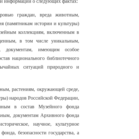
вой информации о следующих фактах:
оровью граждан, вреда животным,
ия (памятникам истории и культуры)
узейным коллекциям, включенным в
ценным, в том числе уникальным,
, документам, имеющим особое
состав национального библиотечного
звычайных ситуаций природного и
тным, растениям, окружающей среде,
уры) народов Российской Федерации,
нным в состав Музейного фонда
льным, документам Архивного фонда
торическое, научное, культурное
фонда, безопасности государства, а