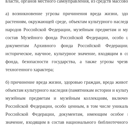
власти, органов местного самоуправления, из средств массо
а) возникновение угрозы причинения вреда жизни, зд
растениям, окружающей среде, объектам культурного наслед
народов Российской Федерации, музейным предметам и м
состав Музейного фонда Российской Федерации, особо 
документам Архивного фонда Российской Федерации
историческое, научное, культурное значение, входящим в 
фонда, безопасности государства, а также угрозы чре
техногенного характера;
б) причинение вреда жизни, здоровью граждан, вреда живо
объектам культурного наследия (памятникам истории и культ
музейным предметам и музейным коллекциям, включе
Российской Федерации, особо ценным, в том числе уника
Российской Федерации, документам, имеющим особое ис
значение, входящим в состав национального библиотечного 