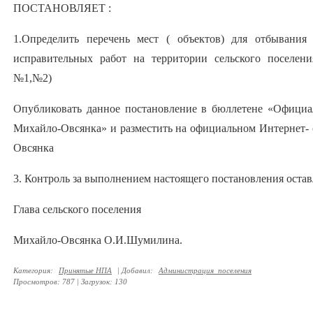
ПОСТАНОВЛЯЕТ :
1.Определить перечень мест ( объектов) для отбывания
исправительных работ на территории сельского поселен
№1,№2)
Опубликовать данное постановление в бюллетене «Официа
Михайло-Овсянка» и разместить на официальном Интернет- 
Овсянка
3. Контроль за выполнением настоящего постановления остав
Глава сельского поселения
Михайло-Овсянка О.И.Шумилина.
Категория
:
Принятые НПА
|
Добавил
:
Администрация_поселения
Просмотров
:
787
|
Загрузок
:
130