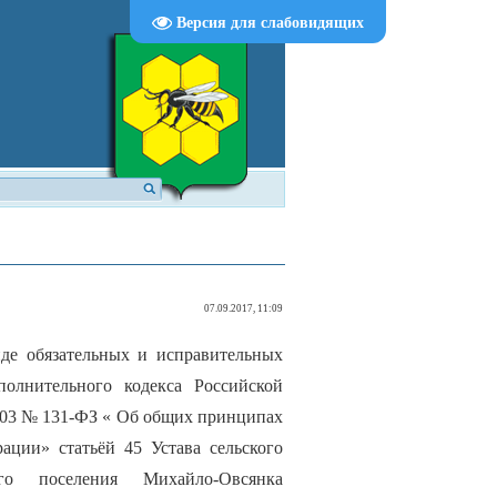
Версия для слабовидящих
07.09.2017, 11:09
иде обязательных и исправительных
полнительного кодекса Российской
2003 № 131-ФЗ « Об общих принципах
ации» статьёй 45 Устава сельского
ого поселения Михайло-Овсянка