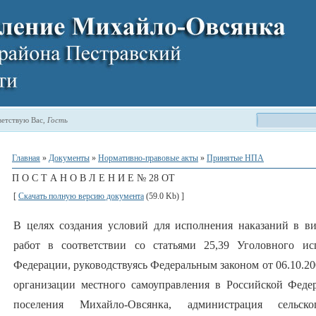
етствую Вас
,
Гость
Главная
»
Документы
»
Нормативно-правовые акты
»
Принятые НПА
П О С Т А Н О В Л Е Н И Е № 28 ОТ
[
Скачать полную версию документа
(59.0 Kb) ]
В целях создания условий для исполнения наказаний в в
работ в соответствии со статьями 25,39 Уголовного ис
Федерации, руководствуясь Федеральным законом от 06.10.
организации местного самоуправления в Российской Федер
поселения Михайло-Овсянка, администрация сельск