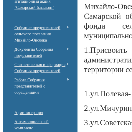
агитационная акция
Михайло-Овс
"Самарский батальон"
Самарской об
фонда сел
Собрание представителей
муниципально
сельского поселения
Михайло-Овсянка
1.Присвоит
Документы Собрания
представителей
администра
Статистическая информация
территории с
Собрания представителей
Работа Собрания
представителей с
1.ул.Полевая-
обращениями
2.ул.Мичурин
Администрация
3.ул.Советска
Антимонопольный
комплаенс