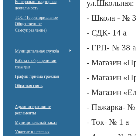
ул.Школьная:
Контрольно-надзорная
деятельность
- Школа - № 
ТОС (Территориальное
Общественное
Самоуправление)
- СДК- 14 а
- ГРП- № 38 а
Муниципальная служба
- Магазин «П
Работа с обращениями
граждан
- Магазин «П
График приема граждан
Обратная связь
- Магазин «Е
- Пажарка- №
Административные
регламенты
- Ток- № 1 а
Муниципальный заказ
Участие в целевых