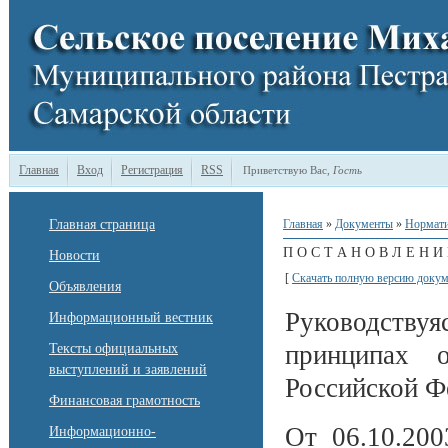
Главная
Вход
Регистрация
RSS
Приветствую Вас
,
Гость
Главная страница
Главная
»
Документы
»
Нормати
П О С Т А Н О В Л Е Н И 
Новости
[
Скачать полную версию докум
Объявления
Руководств
Информационный вестник
принципах о
Тексты официальных
выступлений и заявлений
Российской Ф
Финансовая грамотность
От 06.10.200
Информационно-