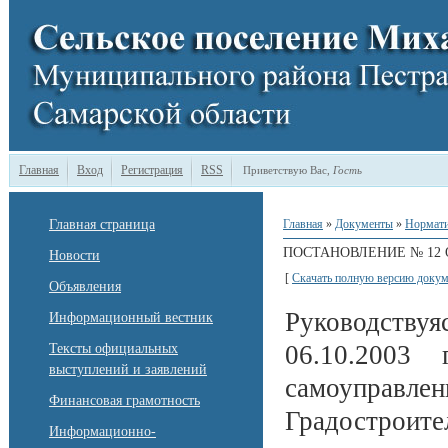
Главная
Вход
Регистрация
RSS
Приветствую Вас
,
Гость
Главная страница
Главная
»
Документы
»
Нормати
ПОСТАНОВЛЕНИЕ № 12 ОТ
Новости
[
Скачать полную версию докум
Объявления
Руководствуя
Информационный вестник
06.10.2003
Тексты официальных
выступлений и заявлений
самоуправл
Финансовая грамотность
Градостроит
Информационно-