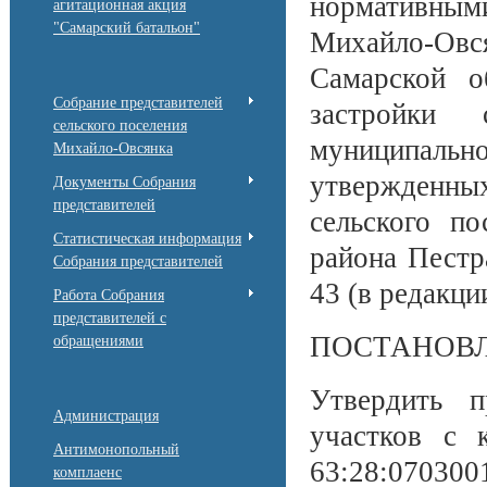
нормативными
агитационная акция
"Самарский батальон"
Михайло-Овс
Самарской о
Собрание представителей
застройки 
сельского поселения
муниципально
Михайло-Овсянка
утвержденн
Документы Собрания
представителей
сельского п
Статистическая информация
района Пестр
Собрания представителей
43 (в редакци
Работа Собрания
представителей с
ПОСТАНОВЛ
обращениями
Утвердить п
Администрация
участков с 
Антимонопольный
63:28:07030
комплаенс