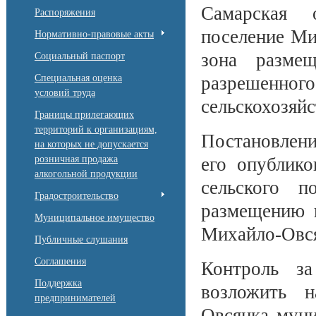
Самарская 
Распоряжения
поселение Ми
Нормативно-правовые акты
зона размещ
Социальный паспорт
Специальная оценка
разрешенн
условий труда
сельскохозяй
Границы прилегающих
территорий к организациям,
Постановлени
на которых не допускается
розничная продажа
его опублик
алкогольной продукции
сельского п
Градостроительство
размещению н
Муниципальное имущество
Михайло-Овся
Публичные слушания
Соглашения
Контроль за
Поддержка
возложить н
предпринимателей
Овсянка муни