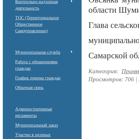
Контрольно-надзорная
области Шуми
деятельность
ТОС (Территориальное
Глава сельск
Общественное
Самоуправление)
муниципально
Муниципальная служба
Самарской о
Работа с обращениями
граждан
Категория
:
Приня
График приема граждан
Просмотров
:
706
|
Обратная связь
Административные
регламенты
Муниципальный заказ
Участие в целевых