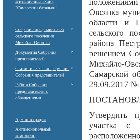
положениями
агитационная акция
"Самарский батальон"
Овсянка муни
области и П
Собрание представителей
сельского п
сельского поселения
района Пест
Михайло-Овсянка
решением Соб
Документы Собрания
представителей
Михайло-Овс
Статистическая информация
Самарской об
Собрания представителей
29.09.2017 № 
Работа Собрания
представителей с
ПОСТАНОВЛ
обращениями
Утвердить п
Администрация
участка с к
Антимонопольный
расположенно
комплаенс