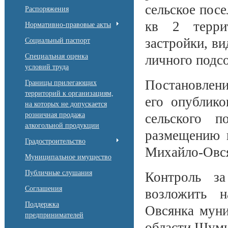
сельское пос
Распоряжения
кв 2 терри
Нормативно-правовые акты
застройки, ви
Социальный паспорт
Специальная оценка
личного подсо
условий труда
Постановлени
Границы прилегающих
территорий к организациям,
его опублик
на которых не допускается
розничная продажа
сельского п
алкогольной продукции
размещению н
Градостроительство
Михайло-Овся
Муниципальное имущество
Публичные слушания
Контроль за
Соглашения
возложить н
Поддержка
Овсянка муни
предпринимателей
области Шуми