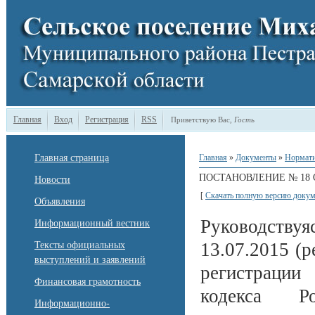
Главная
Вход
Регистрация
RSS
Приветствую Вас
,
Гость
Главная страница
Главная
»
Документы
»
Нормати
ПОСТАНОВЛЕНИЕ № 18 ОТ
Новости
[
Скачать полную версию докум
Объявления
Руководствуя
Информационный вестник
13.07.2015 (р
Тексты официальных
выступлений и заявлений
регистрации
Финансовая грамотность
кодекса Ро
Информационно-