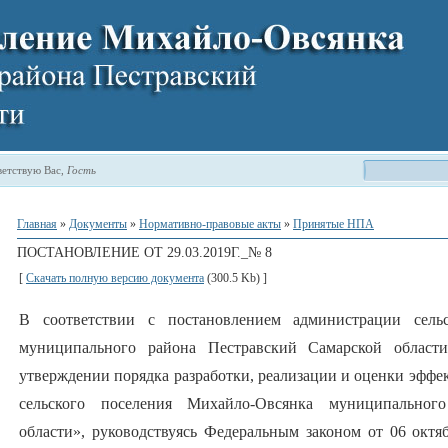
етствую Вас
,
Гость
Главная
»
Документы
»
Нормативно-правовые акты
»
Принятые НПА
ПОСТАНОВЛЕНИЕ ОТ 29.03.2019Г._№ 8
[
Скачать полную версию документа
(300.5 Kb) ]
В соответствии с постановлением администрации сель
муниципального района Пестравский Самарской облас
утверждении порядка разработки, реализации и оценки эфф
сельского поселения Михайло-Овсянка муниципальног
области», руководствуясь Федеральным законом от 06 ок