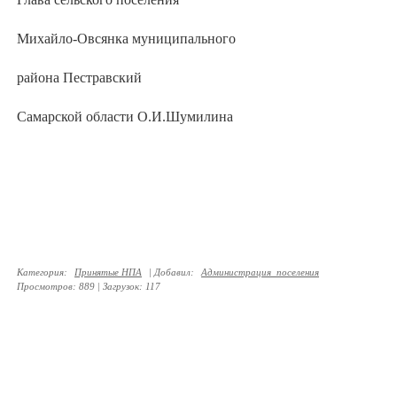
Михайло-Овсянка муниципального
района Пестравский
Самарской области О.И.Шумилина
Категория
:
Принятые НПА
|
Добавил
:
Администрация_поселения
Просмотров
:
889
|
Загрузок
:
117