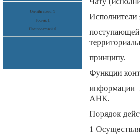
Чату (исполни
Онлайн всего:
1
Исполнители 
Гостей:
1
Пользователей:
0
поступающ
территориаль
принципу.
Функции конт
информации в
АНК.
Порядок де
1 Осуществля