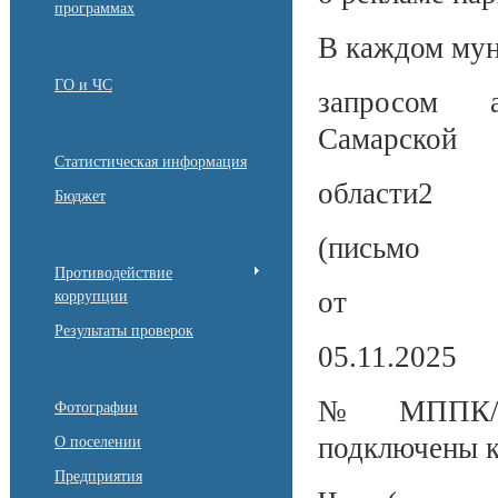
программах
В каждом мун
ГО и ЧС
запросом а
Самарской
Статистическая информация
области2
Бюджет
(письмо
Противодействие
от
коррупции
Результаты проверок
05.11.2025
№ МППК/134
Фотографии
подключены 
О поселении
Предприятия