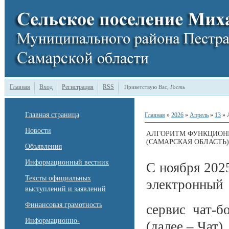
Главная
Вход
Регистрация
RSS
Приветствую Вас
,
Гость
Главная страница
Главная
»
2026
»
Апрель
»
13
» 
Новости
АЛГОРИТМ ФУНКЦИОНИ
(САМАРСКАЯ ОБЛАСТЬ)
Объявления
Информационный вестник
С ноября 202
Тексты официальных
электронный
выступлений и заявлений
Финансовая грамотность
сервис чат-б
Информационно-
(далее – Чат)