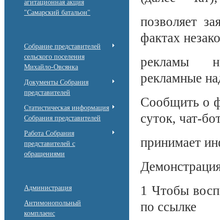
агитационная акция
"Самарский батальон"
позволяет з
фактах незак
Собрание представителей
сельского поселения
рекламы на
Михайло-Овсянка
рекламные на
Документы Собрания
представителей
Сообщить о ф
Статистическая информация
суток, чат-бо
Собрания представителей
Работа Собрания
принимает ин
представителей с
обращениями
Демонстрация
1 Чтобы восп
Администрация
Антимонопольный
по ссылке
комплаенс