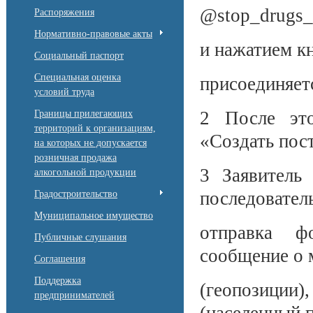
@stop_drugs_
Распоряжения
Нормативно-правовые акты
и нажатием к
Социальный паспорт
Специальная оценка
присоединяетс
условий труда
2 После это
Границы прилегающих
территорий к организациям,
«Создать пос
на которых не допускается
розничная продажа
3 Заявитель
алкогольной продукции
последовател
Градостроительство
Муниципальное имущество
отправка ф
Публичные слушания
сообщение о 
Соглашения
Поддержка
(геопозици
предпринимателей