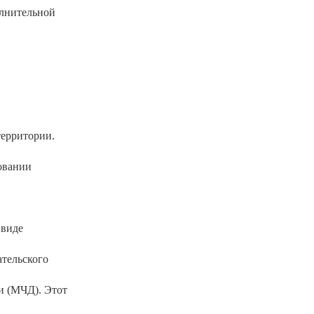
лнительной
территории.
овании
 виде
тельского
и (МЧД). Этот