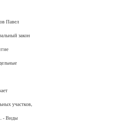
ков Павел
ральный закон
угие
тдельные
вает
ьных участков,
. - Виды