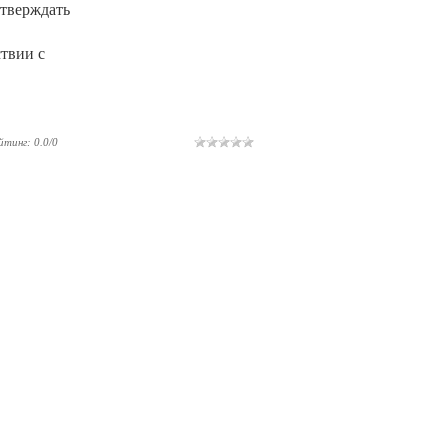
дтверждать
твии с
йтинг
:
0.0
/
0