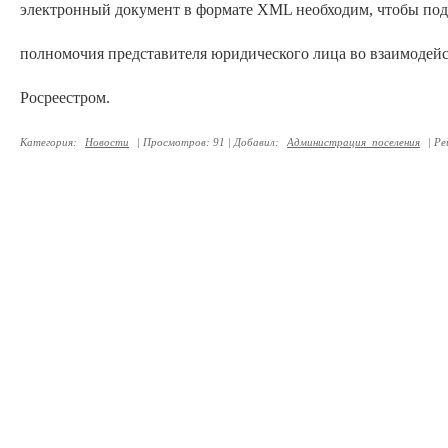
электронный документ в формате XML необходим, чтобы по
полномочия представителя юридического лица во взаимодейс
Росреестром.
Категория
:
Новости
|
Просмотров
:
91
|
Добавил
:
Администрация_поселения
|
Ре